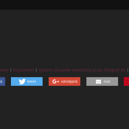
rmowy
|
Regulamin
|
System zakupów stworzony przez fotograf.de
ij
tweet
udostępnij
mail