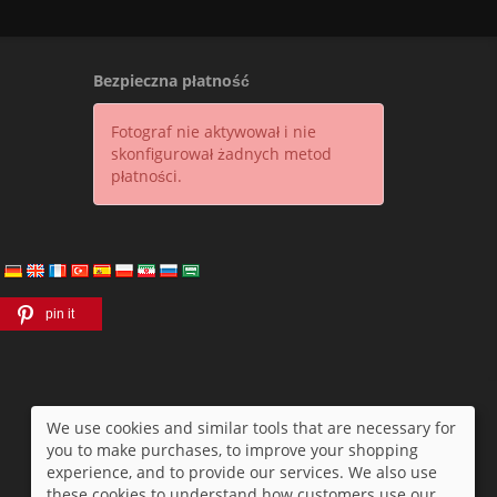
Bezpieczna płatność
Fotograf nie aktywował i nie
skonfigurował żadnych metod
płatności.
|
pin it
We use cookies and similar tools that are necessary for
you to make purchases, to improve your shopping
experience, and to provide our services. We also use
these cookies to understand how customers use our