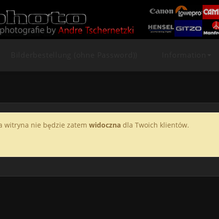
Bilderbestellung (ohne Password))
Information
a witryna nie będzie zatem
widoczna
dla Twoich klientów.