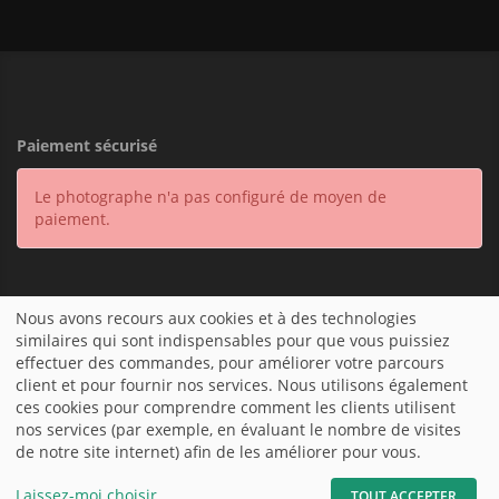
Paiement sécurisé
Le photographe n'a pas configuré de moyen de
paiement.
Accueil
|
Mentions légales
|
Conditions générales de vente et
Nous avons recours aux cookies et à des technologies
d’utilisation
|
Boutique en ligne - fotograf.de
|
similaires qui sont indispensables pour que vous puissiez
effectuer des commandes, pour améliorer votre parcours
client et pour fournir nos services. Nous utilisons également
ces cookies pour comprendre comment les clients utilisent
nos services (par exemple, en évaluant le nombre de visites
de notre site internet) afin de les améliorer pour vous.
Laissez-moi choisir
TOUT ACCEPTER