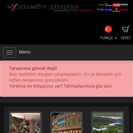
TÜRKÇE
SEPET
Menü
Tarayıcınız güncel değil
Bazı özellikler düzgün çalışmayabilir. En iyi deneyim için
lütfen tarayıcınızı güncelleyin.
Yardıma mı ihtiyacınız var? Talimatlarımıza göz atın.