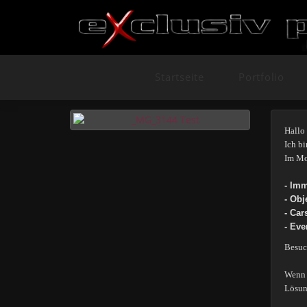
Startseite
Portfolio
Hallo 
Ich bi
Im Mo
- Imm
- Obj
- Car
- Eve
Besuc
Wenn 
Lösung