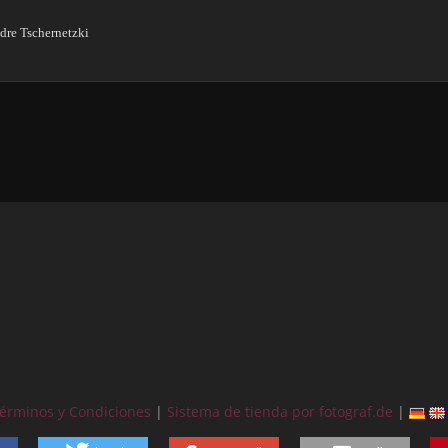
dre Tschernetzki
érminos y Condiciones
|
Sistema de tienda por fotograf.de
|